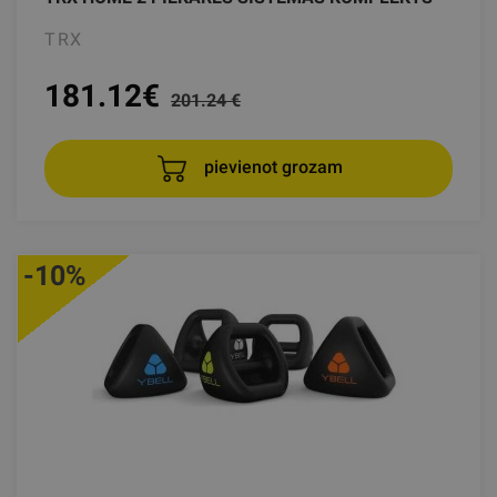
TRX
181.12
€
201.24 €
pievienot grozam
-10%