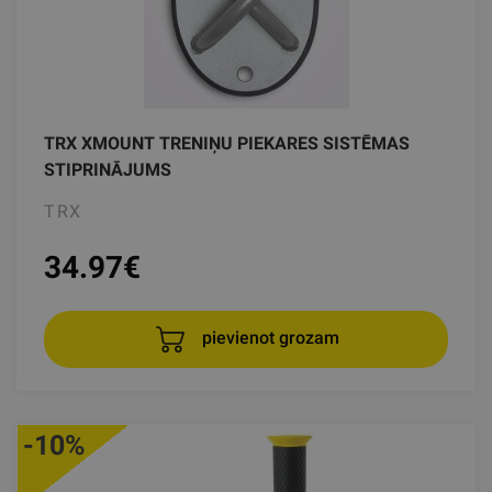
TRX XMOUNT TRENIŅU PIEKARES SISTĒMAS
STIPRINĀJUMS
TRX
34.97
€
pievienot grozam
-10%