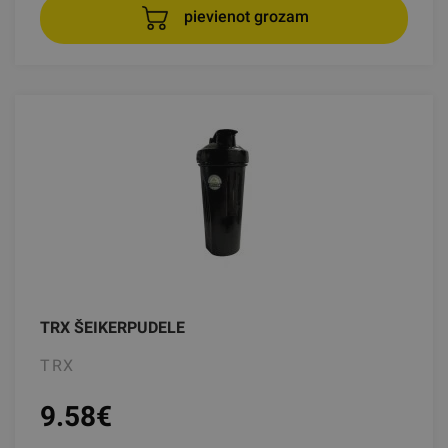
pievienot grozam
TRX ŠEIKERPUDELE
TRX
9.58
€