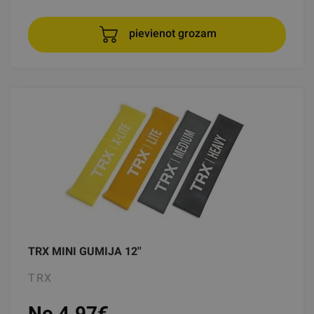
pievienot grozam
TRX MINI GUMIJA 12''
TRX
No 4.97
€