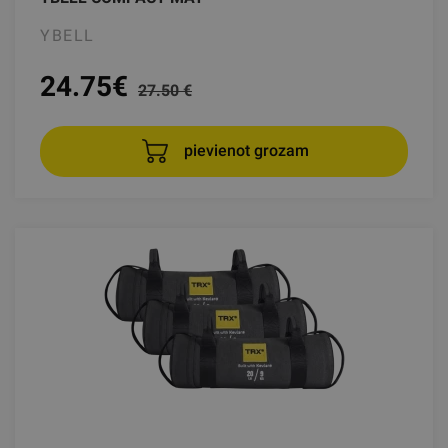
YBELL
24.75
€
27.50 €
pievienot grozam