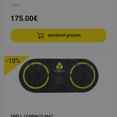
TRX
175.00
€
pievienot grozam
-10%
YBELL COMPACT MAT