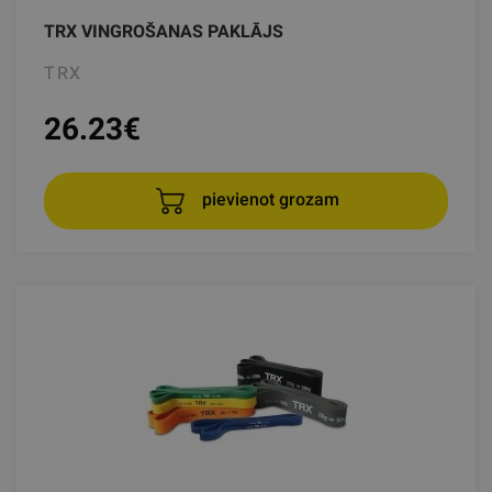
TRX VINGROŠANAS PAKLĀJS
TRX
26.23
€
pievienot grozam