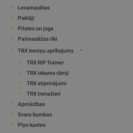
Lecamauklas
Paklāji
Pilates un joga
Pašmasāžas rīki
TRX treniņu aprīkojums
TRX RIP Trainer
TRX iekares rāmji
TRX stiprinājumi
TRX trenažieri
Apmācības
Svaru bumbas
Plyo kastes