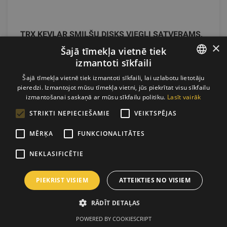
TRX KEVLAR SMILŠU DISKS VIEGLI SATVERAMS,
×
DAŽĀDI SVARI
Šajā tīmekļa vietnē tiek
izmantoti sīkfaili
TRX
LATVIAN
Šajā tīmekļa vietnē tiek izmantoti sīkfaili, lai uzlabotu lietotāju
pieredzi. Izmantojot mūsu tīmekļa vietni, jūs piekrītat visu sīkfailu
No 79.94
€
ENGLISH
izmantošanai saskaņā ar mūsu sīkfailu politiku.
Lasīt vairāk
STRIKTI NEPIECIEŠAMIE
VEIKTSPĒJAS
pievienot grozam
MĒRĶA
FUNKCIONALITĀTES
NEKLASIFICĒTIE
PIEKRIST VISIEM
ATTEIKTIES NO VISIEM
RĀDĪT DETAĻAS
POWERED BY COOKIESCRIPT