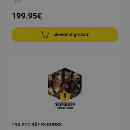
TRX
199.95
€
pievienot grozam
TRX STC BĀZES KURSS