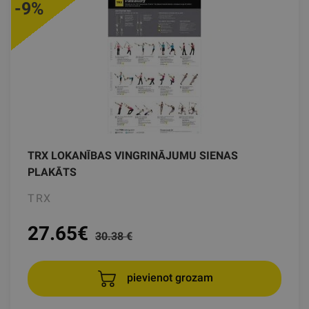
-9%
TRX LOKANĪBAS VINGRINĀJUMU SIENAS
PLAKĀTS
TRX
27.65
€
30.38 €
pievienot grozam