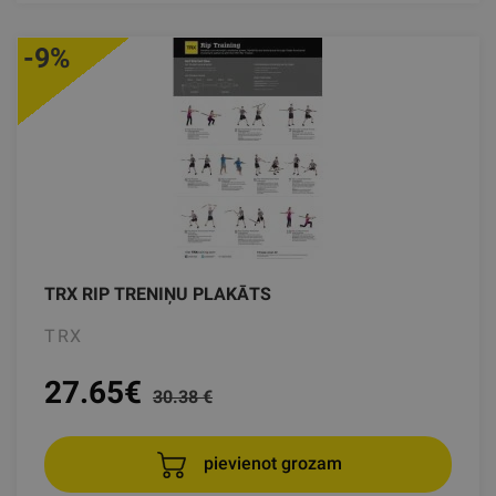
-9%
TRX RIP TRENIŅU PLAKĀTS
TRX
27.65
€
30.38 €
pievienot grozam