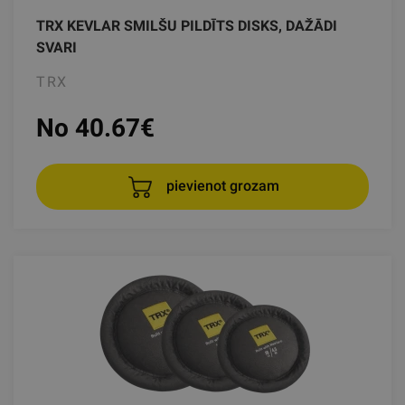
TRX KEVLAR SMILŠU PILDĪTS DISKS, DAŽĀDI
SVARI
TRX
No 40.67
€
pievienot grozam