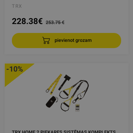
TRX
228.38
€
253.75 €
pievienot grozam
-10%
TRX HOME 2 PIEKARES SISTĒMAS KOMPLEKTS