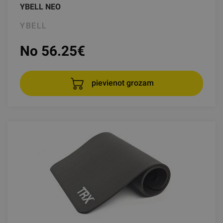
YBELL NEO
YBELL
No 56.25
€
pievienot grozam