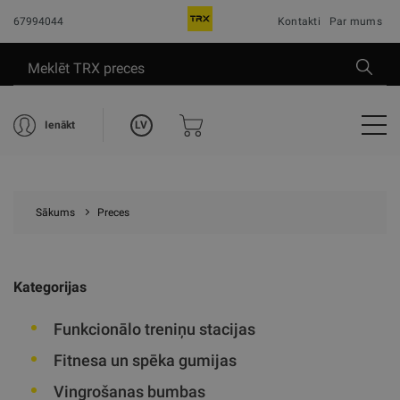
67994044
Kontakti
Par mums
LV
Ienākt
Sākums
Preces
Kategorijas
Funkcionālo treniņu stacijas
Fitnesa un spēka gumijas
Vingrošanas bumbas