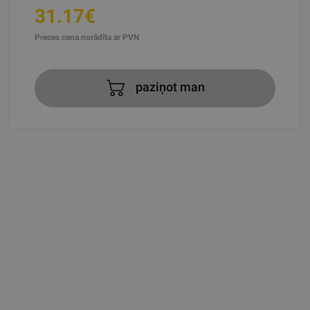
31.17€
Preces cena norādīta ar PVN
paziņot man