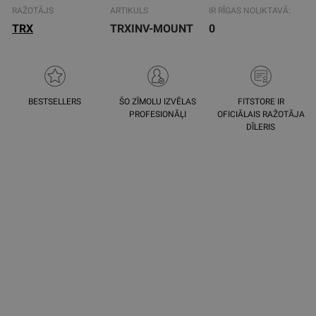
RAŽOTĀJS
ARTIKULS
IR RĪGAS NOLIKTAVĀ:
TRX
TRXINV-MOUNT
0
BESTSELLERS
ŠO ZĪMOLU IZVĒLAS
FITSTORE IR
PROFESIONĀĻI
OFICIĀLAIS RAŽOTĀJA
DĪLERIS