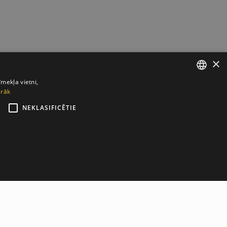
×
īmekļa vietni,
irāk
LATVIAN
NEKLASIFICĒTIE
ENGLISH