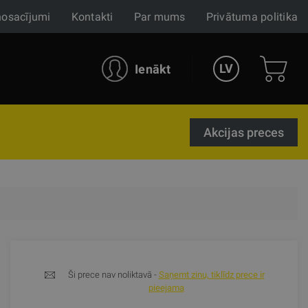
nosacījumi
Kontakti
Par mums
Privātuma politika
LV
Ienākt
Akcijas preces
Ši prece nav noliktavā -
Saņemt zinu, tiklīdz prece ir
pieejama