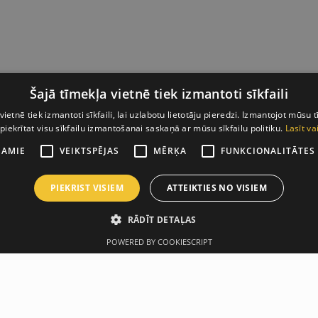
Šajā tīmekļa vietnē tiek izmantoti sīkfaili
vietnē tiek izmantoti sīkfaili, lai uzlabotu lietotāju pieredzi. Izmantojot mūsu t
 piekrītat visu sīkfailu izmantošanai saskaņā ar mūsu sīkfailu politiku.
Lasīt va
ŠAMIE
VEIKTSPĒJAS
MĒRĶA
FUNKCIONALITĀTES
PIEKRIST VISIEM
ATTEIKTIES NO VISIEM
RĀDĪT DETAĻAS
POWERED BY COOKIESCRIPT
Apraksts
Ražotājs