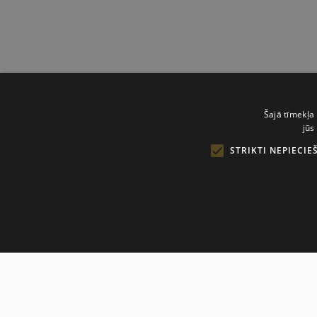
Šajā tīmekļa 
jūs
STRIKTI NEPIECIE