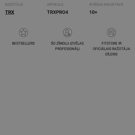
RAŽOTĀJS
ARTIKULS
IR RĪGAS NOLIKTAVĀ:
TRX
TRXPRO4
10+
BESTSELLERS
ŠO ZĪMOLU IZVĒLAS
FITSTORE IR
PROFESIONĀĻI
OFICIĀLAIS RAŽOTĀJA
DĪLERIS