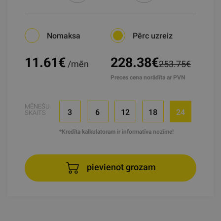
Nomaksa
Pērc uzreiz
11.61
€
228.38€
/mēn
253.75€
Preces cena norādīta ar PVN
MĒNEŠU
3
6
12
18
24
SKAITS
*Kredīta kalkulatoram ir informatīva nozīme!
pievienot grozam