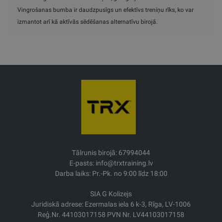
Vingrošanas bumba ir daudzpusīgs un efektīvs treniņu rīks, ko var
izmantot arī kā aktīvās sēdēšanas alternatīvu birojā.
Tālrunis birojā: 67994044
E-pasts: info@trxtraining.lv
Darba laiks: Pr.-Pk. no 9:00 līdz 18:00
SIA G Kolizejs
Juridiskā adrese: Ezermalas iela 6 k-3, Rīga, LV-1006
Reģ.Nr. 44103017158 PVN Nr. LV44103017158