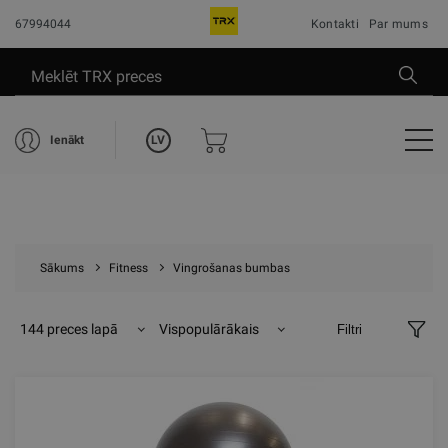
67994044
Kontakti
Par mums
LV
Ienākt
Sākums
Fitness
Vingrošanas bumbas
144 preces lapā
Vispopulārākais
Filtri