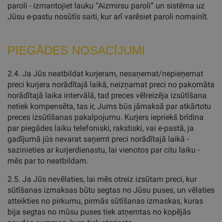
paroli - izmantojiet lauku “Aizmirsu paroli” un sistēma uz
Jūsu e-pastu nosūtīs saiti, kur arī varēsiet paroli nomainīt.
PIEGĀDES NOSACĪJUMI
2.4. Ja Jūs neatbildat kurjeram, nesaņemat/nepieņemat
preci kurjera norādītajā laikā, neizņamat preci no pakomāta
norādītajā laika intervālā, tad preces vēlreizēja izsūtīšana
netiek kompensēta, tas ir, Jums būs jāmaksā par atkārtotu
preces izsūtīšanas pakalpojumu. Kurjers iepriekš brīdina
par piegādes laiku telefoniski, rakstiski, vai e-pastā, ja
gadījumā jūs nevarat saņemt preci norādītajā laikā -
sazinieties ar kurjerdienastu, lai vienotos par citu laiku -
mēs par to neatbildam.
2.5. Ja Jūs nevēlaties, lai mēs otreiz izsūtam preci, kur
sūtīšanas izmaksas būtu segtas no Jūsu puses, un vēlaties
atteikties no pirkumu, pirmās sūtīšanas izmaskas, kuras
bija segtas no mūsu puses tiek atņemtas no kopējās