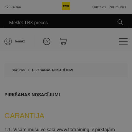
67994044
Kontakti
Par mums
LV
Ienākt
Sākums
PIRKŠANAS NOSACĪJUMI
PIRKŠANAS NOSACĪJUMI
GARANTIJA
1.1. Visām mūsu veikalā www.trxtraining.lv pirktajām