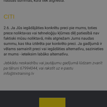
naudas summas, kura tiek atgriesta.
CITI
2.6. Ja Jūs iegādājāties konkrētu preci pie mums, toties
prece noliktavas vai tehneloģiju kļūmes dēļ patiesībā nav
faktiski mūsu noliktavā, mēs atgriežam Jums naudas
summu, kas tika iztērēta par konkrēto preci. Ja gadījumā ir
vēlams samainīt preci vai iegādāties alternatīvu, sazinieties
ar mums - ieteiksim labāko alternatīvu.
Jebkādu neskaidrību vai jautājumu gadījumā lūdzam zvanīt
pa tālruni 67994044, vai rakstīt uz e-pastu
info@trxtraining.lv