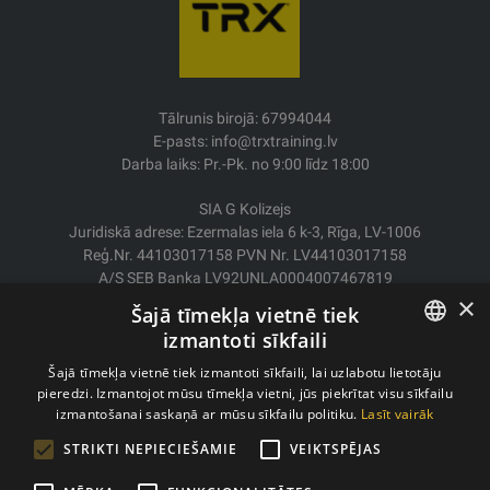
Tālrunis birojā: 67994044
E-pasts: info@trxtraining.lv
Darba laiks: Pr.-Pk. no 9:00 līdz 18:00
SIA G Kolizejs
Juridiskā adrese: Ezermalas iela 6 k-3, Rīga, LV-1006
Reģ.Nr. 44103017158 PVN Nr. LV44103017158
A/S SEB Banka LV92UNLA0004007467819
×
Šajā tīmekļa vietnē tiek
Piegāde/Atgriešana
izmantoti sīkfaili
Apmaksa
LATVIAN
Pirkšanas nosacījumi
Šajā tīmekļa vietnē tiek izmantoti sīkfaili, lai uzlabotu lietotāju
Kontakti
pieredzi. Izmantojot mūsu tīmekļa vietni, jūs piekrītat visu sīkfailu
ENGLISH
izmantošanai saskaņā ar mūsu sīkfailu politiku.
Lasīt vairāk
Privātuma politika
STRIKTI NEPIECIEŠAMIE
VEIKTSPĒJAS