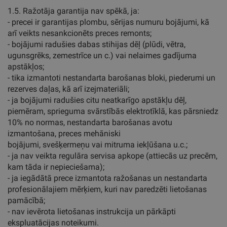
1.5. Ražotāja garantija nav spēkā, ja:
- precei ir garantijas plombu, sērijas numuru bojājumi, kā
arī veikts nesankcionēts preces remonts;
- bojājumi radušies dabas stihijas dēļ (plūdi, vētra,
ugunsgrēks, zemestrīce un c.) vai nelaimes gadījuma
apstākļos;
- tika izmantoti nestandarta barošanas bloki, piederumi un
rezerves daļas, kā arī izejmateriāli;
- ja bojājumi radušies citu neatkarīgo apstākļu dēļ,
piemēram, sprieguma svārstībās elektrotīklā, kas pārsniedz
10% no normas, nestandarta barošanas avotu
izmantošana, preces mehāniski
bojājumi, svešķermeņu vai mitruma iekļūšana u.c.;
- ja nav veikta regulāra servisa apkope (attiecās uz precēm,
kam tāda ir nepieciešama);
- ja iegādātā prece izmantota ražošanas un nestandarta
profesionālajiem mērķiem, kuri nav paredzēti lietošanas
pamācībā;
- nav ievērota lietošanas instrukcija un pārkāpti
ekspluatācijas noteikumi.