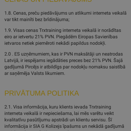
1.8. Cenas, preču piedāvājums un atlikumi interneta veikalā
var tikt mainīti bez brīdinājuma;
1.9. Visas cenas Trxtraining interneta veikalā ir norādītas
eiro ar ietvertu 21% PVN. Piegādēm Eiropas Savienības
ietvaros netiek piemēroti nekādi papildus nodokļi.
2.0 . ES uzņēmumiem, kas ir PVN maksātāji un neatrodas
Latvijā, ir iespējams iegādāties preces bez 21% PVN. Šajā
gadījumā Pircējs ir atbildīgs par nodokļu nomaksu saistībā
ar saņēmēja Valsts likumiem.
PRIVĀTUMA POLITIKA
2.1. Visa informācija, kuru klients ievada Trxtraining
interneta veikalā ir nepieciešama, lai mēs varētu veikt
kvalitatīvu pasūtījumu apstrādi un klientu servisu. Šī
informācija ir SIA G Kolizejs īpašums un nekādā gadījumā