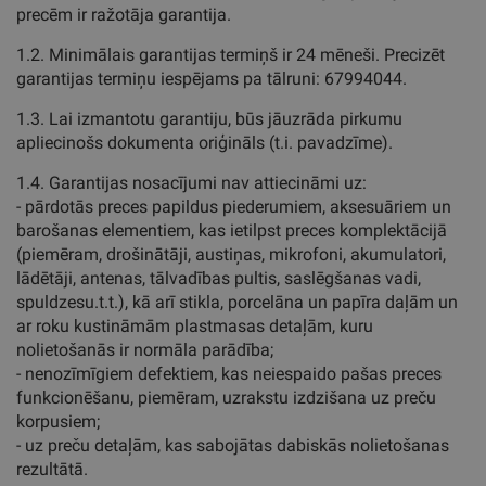
precēm ir ražotāja garantija.
1.2. Minimālais garantijas termiņš ir 24 mēneši. Precizēt
garantijas termiņu iespējams pa tālruni: 67994044.
1.3. Lai izmantotu garantiju, būs jāuzrāda pirkumu
apliecinošs dokumenta oriģināls (t.i. pavadzīme).
1.4. Garantijas nosacījumi nav attiecināmi uz:
- pārdotās preces papildus piederumiem, aksesuāriem un
barošanas elementiem, kas ietilpst preces komplektācijā
(piemēram, drošinātāji, austiņas, mikrofoni, akumulatori,
lādētāji, antenas, tālvadības pultis, saslēgšanas vadi,
spuldzesu.t.t.), kā arī stikla, porcelāna un papīra daļām un
ar roku kustināmām plastmasas detaļām, kuru
nolietošanās ir normāla parādība;
- nenozīmīgiem defektiem, kas neiespaido pašas preces
funkcionēšanu, piemēram, uzrakstu izdzišana uz preču
korpusiem;
- uz preču detaļām, kas sabojātas dabiskās nolietošanas
rezultātā.