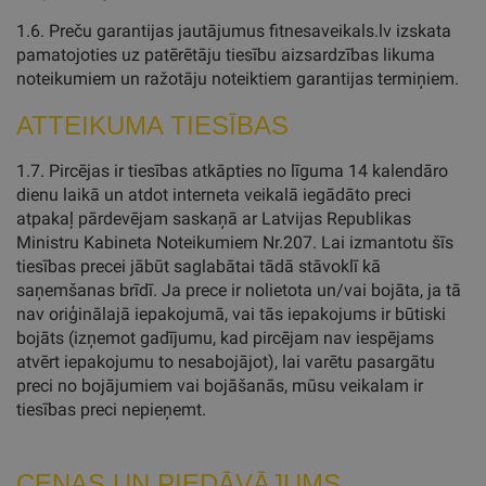
1.6. Preču garantijas jautājumus fitnesaveikals.lv izskata
pamatojoties uz patērētāju tiesību aizsardzības likuma
noteikumiem un ražotāju noteiktiem garantijas termiņiem.
ATTEIKUMA TIESĪBAS
1.7. Pircējas ir tiesības atkāpties no līguma 14 kalendāro
dienu laikā un atdot interneta veikalā iegādāto preci
atpakaļ pārdevējam saskaņā ar Latvijas Republikas
Ministru Kabineta Noteikumiem Nr.207. Lai izmantotu šīs
tiesības precei jābūt saglabātai tādā stāvoklī kā
saņemšanas brīdī. Ja prece ir nolietota un/vai bojāta, ja tā
nav oriģinālajā iepakojumā, vai tās iepakojums ir būtiski
bojāts (izņemot gadījumu, kad pircējam nav iespējams
atvērt iepakojumu to nesabojājot), lai varētu pasargātu
preci no bojājumiem vai bojāšanās, mūsu veikalam ir
tiesības preci nepieņemt.
CENAS UN PIEDĀVĀJUMS