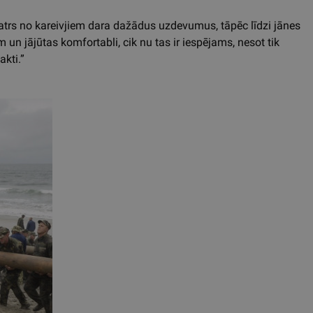
Katrs no kareivjiem dara dažādus uzdevumus, tāpēc līdzi jānes
 un jājūtas komfortabli, cik nu tas ir iespējams, nesot tik
akti.”