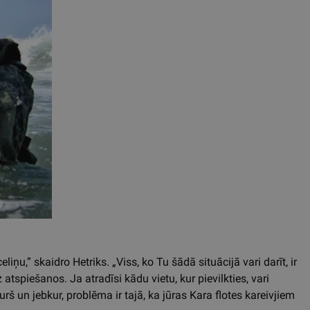
iņu,” skaidro Hetriks. „Viss, ko Tu šādā situācijā vari darīt, ir
tspiešanos. Ja atradīsi kādu vietu, kur pievilkties, vari
kurš un jebkur, problēma ir tajā, ka jūras Kara flotes kareivjiem