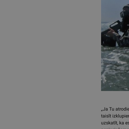
„Ja Tu atrodie
taisīt izklupi
uzskatīt, ka e