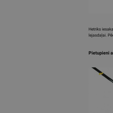
Hetriks iesak
lejasdaļai. P
Pietupieni 