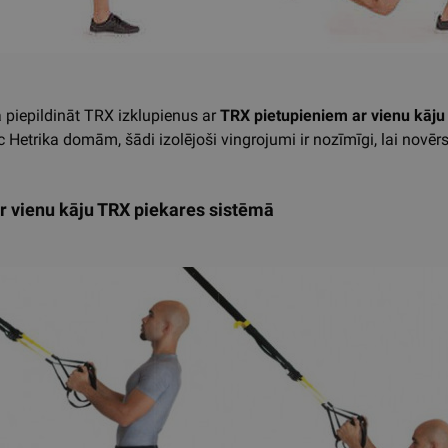
a piepildināt TRX izklupienus ar
TRX pietupieniem ar vienu kāju
ēc Hetrika domām, šādi izolējoši vingrojumi ir nozīmīgi, lai novē
ar vienu kāju TRX piekares sistēmā