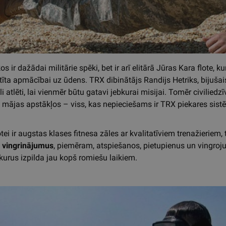
 ir dažādai militārie spēki, bet ir arī elitārā Jūras Kara flote, k
ltīta apmācībai uz ūdens. TRX dibinātājs Randijs Hetriks, bijušais
i atlēti, lai vienmēr būtu gatavi jebkurai misijai. Tomēr civilied
mājas apstākļos – viss, kas nepieciešams ir TRX piekares sist
tei ir augstas klases fitnesa zāles ar kvalitatīviem trenažieriem
 vingrinājumus
, piemēram, atspiešanos, pietupienus un vingroju
kurus izpilda jau kopš romiešu laikiem.