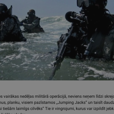
s vairākas nedēļas militārā operācijā, neviens neņem līdzi skrejcel
enus, planku, visiem pazīstamos „Jumping Jacks” un taisīt daudz a
si tiešām laimīgs cilvēks” Tie ir vingrojumi, kurus var izpildīt jeb