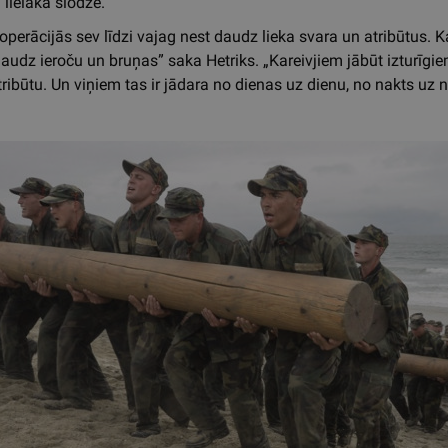
lielāka slodze.
operācijās sev līdzi vajag nest daudz lieka svara un atribūtus. 
audz ieroču un bruņas” saka Hetriks. „Kareivjiem jābūt izturīgiem
ribūtu. Un viņiem tas ir jādara no dienas uz dienu, no nakts uz n