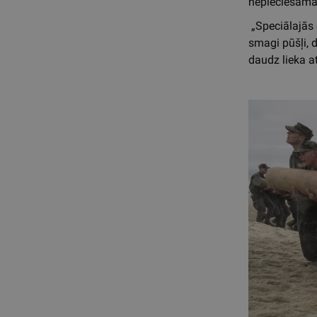
nepieciešama 
„Speciālajās 
smagi pūšļi, d
daudz lieka at