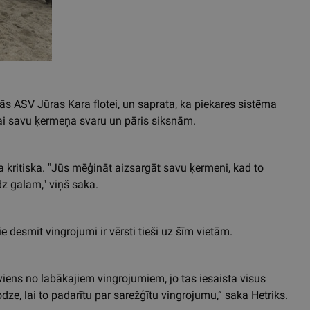
ās ASV Jūras Kara flotei, un saprata, ka piekares sistēma
kai savu ķermeņa svaru un pāris siksnām.
 kritiska. "Jūs mēģināt aizsargāt savu ķermeni, kad to
dz galam," viņš saka.
 desmit vingrojumi ir vērsti tieši uz šīm vietām.
r viens no labākajiem vingrojumiem, jo tas iesaista visus
dze, lai to padarītu par sarežģītu vingrojumu,” saka Hetriks.