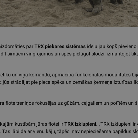
 aizdomāties par
TRX piekares sistēmas
ideju jau kopš pievienoj
ldīt simtiem vingrojumus un spēs pielāgot slodzi, izmantojot ti
Hetiku un viņa komandu, apmācība funkcionālās modalitātes bija
ēc jūs strādājat pie pleca spēka un zemākas ķermeņa izturības lī
a flote treniņos fokusējas uz gūžām, ceļgaliem un potītēm un šie
kajām kustībām jūras flotei ir
TRX izklupieni
. „TRX izklupieni i
. Tas jāpilda ar vienu kāju, tāpēc nav nepieciešama papildus slo