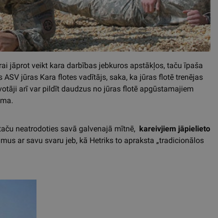
urai jāprot veikt kara darbības jebkuros apstākļos, taču īpaša
 ASV jūras Kara flotes vadītājs, saka, ka jūras flotē trenējas
zīvotāji arī var pildīt daudzus no jūras flotē apgūstamajiem
ēma.
, taču neatrodoties savā galvenajā mītnē,
kareivjiem jāpielieto
mus ar savu svaru jeb, kā Hetriks to apraksta „tradicionālos