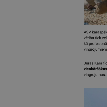
ASV karaspēkos
vērība tiek ve
kā profesionāl
vingrojumiem 
Jūras Kara flo
vienkāršākus
vingrojumus, 