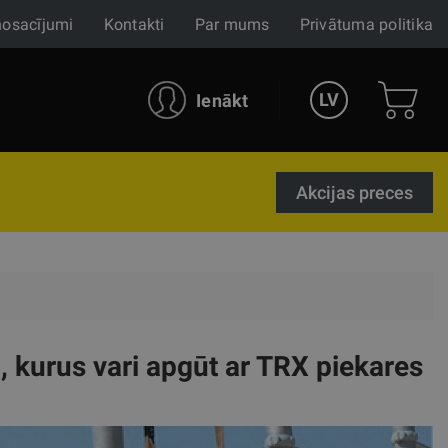
nosacījumi
Kontakti
Par mums
Privātuma politika
LV
Ienākt
Akcijas preces
, kurus vari apgūt ar TRX piekares