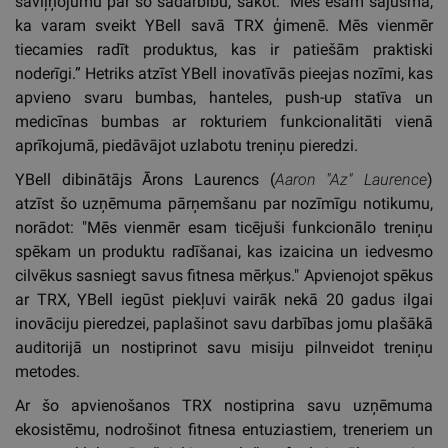
saviļņojumu par šo sadarbību, sakot: "Mēs esam sajūsmā,
ka varam sveikt YBell savā TRX ģimenē. Mēs vienmēr
tiecamies radīt produktus, kas ir patiešām praktiski
noderīgi.” Hetriks atzīst YBell inovatīvās pieejas nozīmi, kas
apvieno svaru bumbas, hanteles, push-up statīva un
medicīnas bumbas ar rokturiem funkcionalitāti vienā
aprīkojumā, piedāvājot uzlabotu treniņu pieredzi.
YBell dibinātājs Ārons Laurencs (
Aaron "Az" Laurence
)
atzīst šo uzņēmuma pārņemšanu par nozīmīgu notikumu,
norādot: "Mēs vienmēr esam ticējuši funkcionālo treniņu
spēkam un produktu radīšanai, kas izaicina un iedvesmo
cilvēkus sasniegt savus fitnesa mērķus." Apvienojot spēkus
ar TRX, YBell iegūst piekļuvi vairāk nekā 20 gadus ilgai
inovāciju pieredzei, paplašinot savu darbības jomu plašākā
auditorijā un nostiprinot savu misiju pilnveidot treniņu
metodes.
Ar šo apvienošanos TRX nostiprina savu uzņēmuma
ekosistēmu, nodrošinot fitnesa entuziastiem, treneriem un