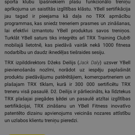
sporta klubu īpašniekiem plašu funkcionālo treniņu
aprīkojuma un saistītās izglītības klāstu. YBell sertifikācija
jau tagad ir pieejama kā daļa no TRX apmācību
programmas, kas sniedz treneriem prasmes un zināšanas,
lai efektīvi izmantotu YBell produktus savos treniņos.
Turklāt YBell saturs tiks integrēts arī TRX Training Club®
mobilajā lietotnē, kas piedāvā vairāk nekā 1000 fitnesa
nodarbību un daudz iknedēļas tiešraides sesiju.
TRX izpilddirektors Džeks Deilijs (
Jack Daly
) uzsver YBell
pievienošanās nozīmi, norādot uz iespēju paplašināt
produktu piedāvājumu patērētājiem, komercpartneriem un
plašajam TRX tīklam, kurā ir 300 000 sertificētu TRX
treneru visā pasaulē. Dž. Deilijs ir pārliecināts, ka līdztekus
TRX plašajai piegādes ķēdei un pasaulē atzītai izglītības
sertifikācijai, TRX zināšanu un YBell Fitness inovatīvo
patentēto dizainu apvienojums veicinās nozares attīstību
un uzlabos klientu treniņu pieredzi.