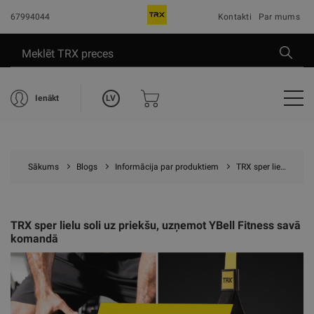
67994044
Kontakti
Par mums
LV
Ienākt
Sākums
Blogs
Informācija par produktiem
TRX sper lielu soli uz priekšu, uzņemot YBell Fitness savā komandā
TRX sper lielu soli uz priekšu, uzņemot YBell Fitness savā
komandā