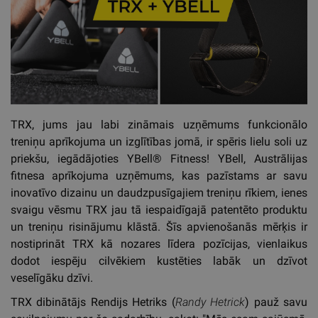
TRX, jums jau labi zināmais uzņēmums funkcionālo
treniņu aprīkojuma un izglītības jomā, ir spēris lielu soli uz
priekšu, iegādājoties YBell® Fitness! YBell, Austrālijas
fitnesa aprīkojuma uzņēmums, kas pazīstams ar savu
inovatīvo dizainu un daudzpusīgajiem treniņu rīkiem, ienes
svaigu vēsmu TRX jau tā iespaidīgajā patentēto produktu
un treniņu risinājumu klāstā. Šīs apvienošanās mērķis ir
nostiprināt TRX kā nozares līdera pozīcijas, vienlaikus
dodot iespēju cilvēkiem kustēties labāk un dzīvot
veselīgāku dzīvi.
TRX dibinātājs Rendijs Hetriks (
Randy Hetrick
) pauž savu