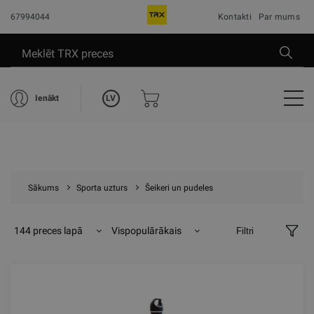
67994044
Kontakti
Par mums
LV
Ienākt
Sākums
Sporta uzturs
Šeikeri un pudeles
144 preces lapā
Vispopulārākais
Filtri