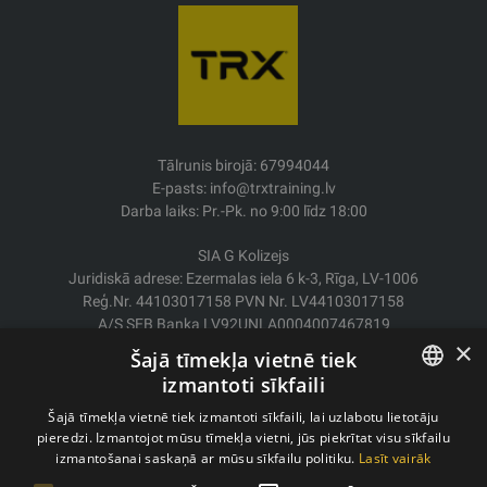
Tālrunis birojā: 67994044
E-pasts: info@trxtraining.lv
Darba laiks: Pr.-Pk. no 9:00 līdz 18:00
SIA G Kolizejs
Juridiskā adrese: Ezermalas iela 6 k-3, Rīga, LV-1006
Reģ.Nr. 44103017158 PVN Nr. LV44103017158
A/S SEB Banka LV92UNLA0004007467819
×
Šajā tīmekļa vietnē tiek
Piegāde/Atgriešana
izmantoti sīkfaili
Apmaksa
LATVIAN
Pirkšanas nosacījumi
Šajā tīmekļa vietnē tiek izmantoti sīkfaili, lai uzlabotu lietotāju
Kontakti
pieredzi. Izmantojot mūsu tīmekļa vietni, jūs piekrītat visu sīkfailu
ENGLISH
izmantošanai saskaņā ar mūsu sīkfailu politiku.
Lasīt vairāk
Privātuma politika