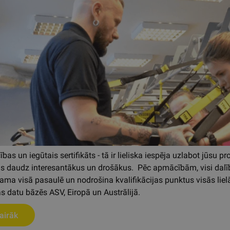
s un iegūtais sertifikāts - tā ir lieliska iespēja uzlabot jūsu pro
us daudz interesantākus un drošākus. Pēc apmācībām, visi dalībni
tama visā pasaulē un nodrošina kvalifikācijas punktus visās lielā
s datu bāzēs ASV, Eiropā un Austrālijā.
airāk