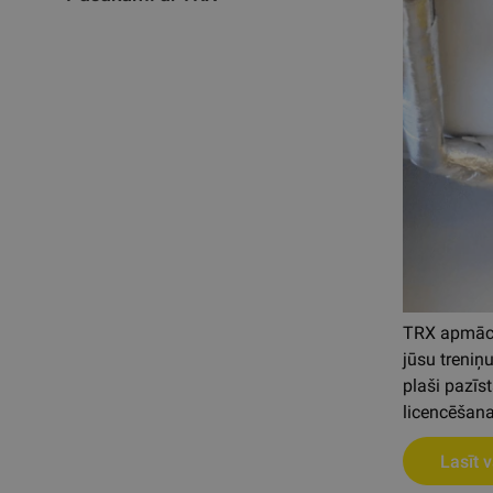
TRX apmācība
jūsu treniņ
plaši pazīs
licencēšana
Lasīt v