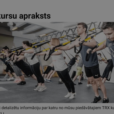
ursu apraksts
īsi detalizētu informāciju par katru no mūsu piedāvātajiem TR
ELL.