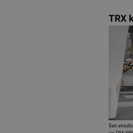
TRX k
Šeit atrad
un TRX YB