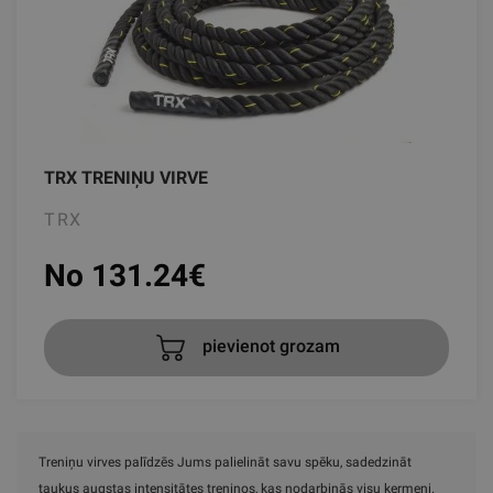
TRX TRENIŅU VIRVE
TRX
No 131.24
€
pievienot grozam
Treniņu virves palīdzēs Jums palielināt savu spēku, sadedzināt
taukus augstas intensitātes treniņos, kas nodarbinās visu ķermeni.