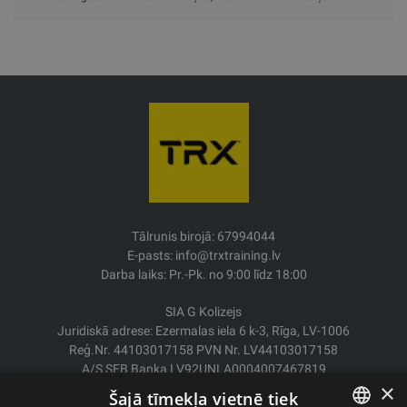
Tālrunis birojā: 67994044
E-pasts: info@trxtraining.lv
Darba laiks: Pr.-Pk. no 9:00 līdz 18:00
SIA G Kolizejs
Juridiskā adrese: Ezermalas iela 6 k-3, Rīga, LV-1006
Reģ.Nr. 44103017158 PVN Nr. LV44103017158
A/S SEB Banka LV92UNLA0004007467819
×
Šajā tīmekļa vietnē tiek
Piegāde/Atgriešana