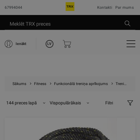
67994044
Kontakti
Par mums
LV
Ienākt
Sākums
Fitness
Funkcionālā treniņa aprīkojums
Treniņu virves
144 preces lapā
Vispopulārākais
Filtri