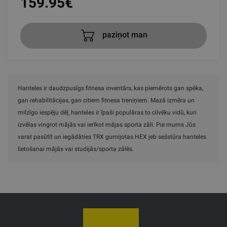
159.95
€
paziņot man
Hanteles ir daudzpusīgs fitnesa inventārs, kas piemērots gan spēka,
gan rehabilitācijas, gan citiem fitnesa treniņiem. Mazā izmēra un
milzīgo iespēju dēļ, hanteles ir īpaši populāras to cilvēku vidū, kuri
izvēlas vingrot mājās vai ierīkot mājas sporta zāli. Pie mums Jūs
varat pasūtīt un iegādāties TRX gumijotas HEX jeb sešstūra hanteles
lietošanai mājās vai studijās/sporta zālēs.