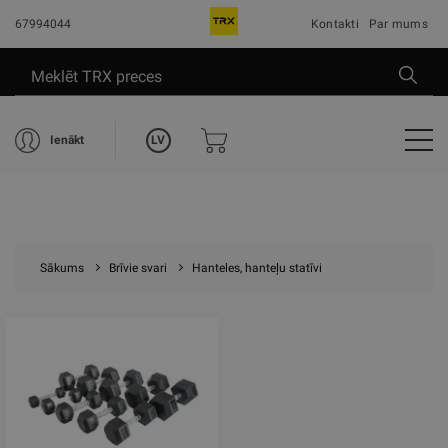
67994044
Kontakti
Par mums
LV
Ienākt
Sākums
Brīvie svari
Hanteles, hanteļu statīvi