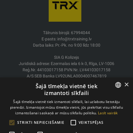
Tālrunis birojā: 67994044
E-pasts: info@trxtraining.lv
Darba laiks: Pr.-Pk. no 9:00 līdz 18:00
SIA G Kolizejs
Juridiskā adrese: Ezermalas iela 6 k-3, Rīga, LV-1006
Reģ.Nr. 44103017158 PVN Nr. LV44103017158
A/S SEB Banka LV92UNLA0004007467819
×
Šajā tīmekļa vietnē tiek
Piegāde/Atgriešana
izmantoti sīkfaili
Apmaksa
LATVIAN
Pirkšanas nosacījumi
Šajā tīmekļa vietnē tiek izmantoti sīkfaili, lai uzlabotu lietotāju
Kontakti
pieredzi. Izmantojot mūsu tīmekļa vietni, jūs piekrītat visu sīkfailu
ENGLISH
izmantošanai saskaņā ar mūsu sīkfailu politiku.
Lasīt vairāk
Privātuma politika
STRIKTI NEPIECIEŠAMIE
VEIKTSPĒJAS