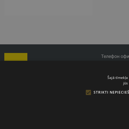
Телефон офи
E-mail: info@t
Часы работы:
Šajā tīmekļa 
jūs
STRIKTI NEPIECIE
Copyright © 2011- 2026 trxtraining.lv