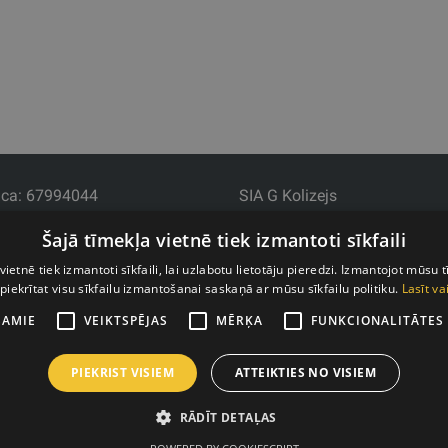
са: 67994044
SIA G Kolizejs
rxtraining.lv
Юридический адрес: Ezermala
Šajā tīmekļa vietnē tiek izmantoti sīkfaili
 Пн.-Пт. с 9:00 до 18:00.
Регистрационный номер 4
LV44103017158
vietnē tiek izmantoti sīkfaili, lai uzlabotu lietotāju pieredzi. Izmantojot mūsu t
 piekrītat visu sīkfailu izmantošanai saskaņā ar mūsu sīkfailu politiku.
Lasīt va
АО SEB banka LV92UNLA00
ŠAMIE
VEIKTSPĒJAS
MĒRĶA
FUNKCIONALITĀTES
PIEKRIST VISIEM
ATTEIKTIES NO VISIEM
RĀDĪT DETAĻAS