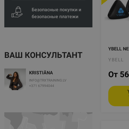
Безопасные покупки и
безопасные платежи
YBELL N
ВАШ КОНСУЛЬТАНТ
YBELL
От 56
KRISTIĀNA
INFO@TRXTRAINING.LV
+371 67994044