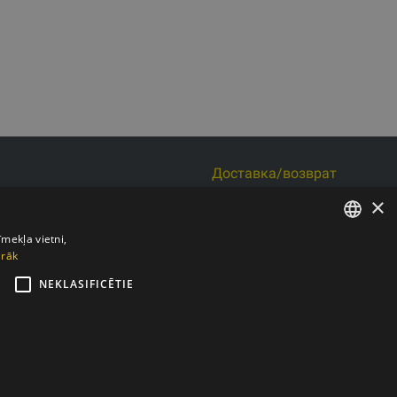
Доставка/возврат
s iela 6 k-3, Rīga, LV-1006
Оплата
×
4103017158 НДС №
Условия покупки
Контакты
īmekļa vietni,
irāk
LATVIAN
04007467819
Политика
конфиденциальности
NEKLASIFICĒTIE
ENGLISH
Подписывайтесь на нас в соцсетях