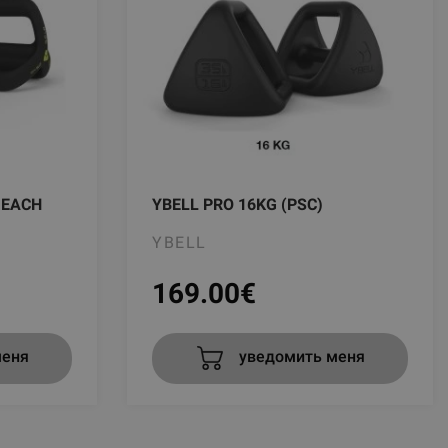
G EACH
YBELL PRO 16KG (PSC)
YBELL
169.00
€
меня
уведомить меня