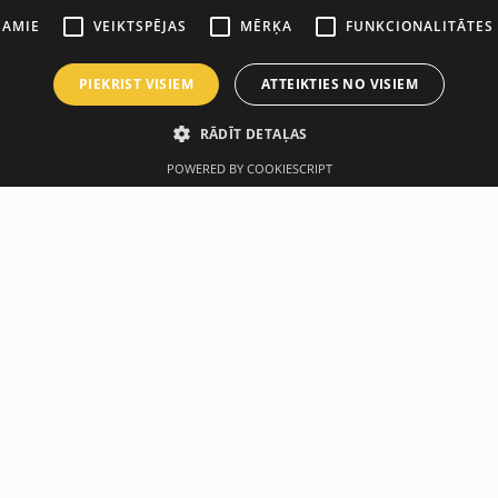
ŠAMIE
VEIKTSPĒJAS
MĒRĶA
FUNKCIONALITĀTES
PIEKRIST VISIEM
ATTEIKTIES NO VISIEM
RĀDĪT DETAĻAS
POWERED BY COOKIESCRIPT
Производитель
Технические х
designed for the assembly and expansion of TRX Multimount con
ng a stable and safe training structure in gyms or functional tra
ngth and long-lasting durability even under intensive use. Its p
 element for building professional training frames.