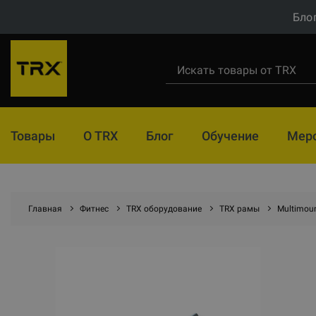
Бло
Товары
О TRX
Блог
Обучение
Мер
Главная
Фитнес
TRX оборудование
TRX рамы
Multimoun