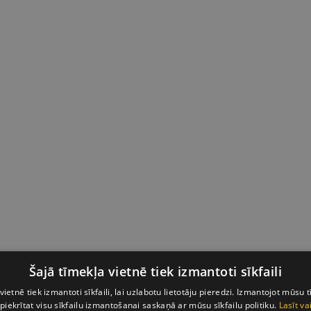
Šajā tīmekļa vietnē tiek izmantoti sīkfaili
vietnē tiek izmantoti sīkfaili, lai uzlabotu lietotāju pieredzi. Izmantojot mūsu t
 piekrītat visu sīkfailu izmantošanai saskaņā ar mūsu sīkfailu politiku.
Lasīt va