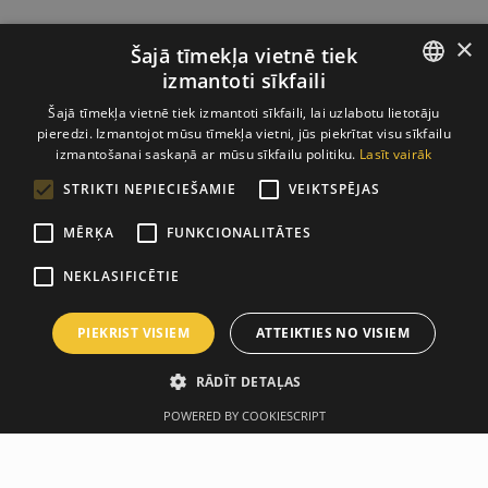
×
Šajā tīmekļa vietnē tiek
izmantoti sīkfaili
LATVIAN
Šajā tīmekļa vietnē tiek izmantoti sīkfaili, lai uzlabotu lietotāju
pieredzi. Izmantojot mūsu tīmekļa vietni, jūs piekrītat visu sīkfailu
ENGLISH
izmantošanai saskaņā ar mūsu sīkfailu politiku.
Lasīt vairāk
STRIKTI NEPIECIEŠAMIE
VEIKTSPĒJAS
MĒRĶA
FUNKCIONALITĀTES
NEKLASIFICĒTIE
PIEKRIST VISIEM
ATTEIKTIES NO VISIEM
RĀDĪT DETAĻAS
POWERED BY COOKIESCRIPT
Описание
Производитель