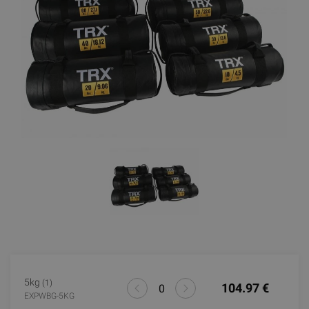
5kg
(1)
104.97 €
EXPWBG-5KG