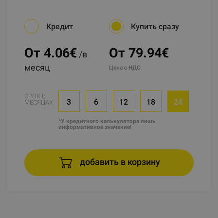
Кредит
Купить сразу
От 4.06
€
От 79.94€
/в
месяц
Цена с НДС
СРОК В
3
6
12
18
24
МЕСЯЦАХ
*У кредитного калькулятора лишь
информативное значение!
добавить в корзину