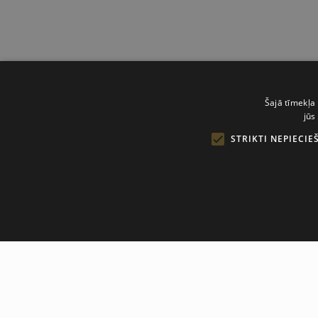
Šajā tīmekļa 
jūs
STRIKTI NEPIECIE