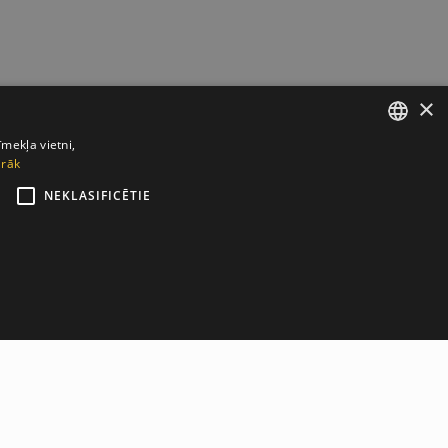
×
īmekļa vietni,
irāk
LATVIAN
NEKLASIFICĒTIE
ENGLISH