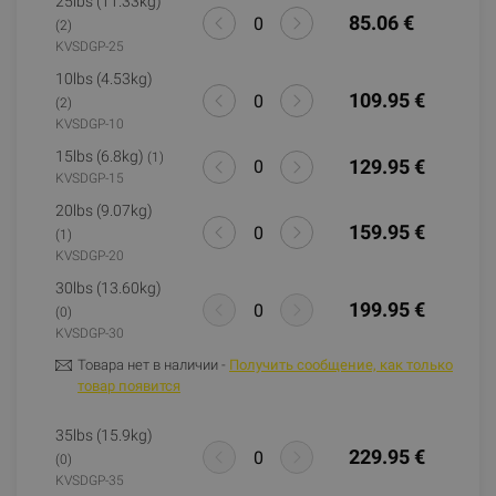
25lbs (11.33kg)
85.06 €
(2)
KVSDGP-25
10lbs (4.53kg)
109.95 €
(2)
KVSDGP-10
15lbs (6.8kg)
(1)
129.95 €
KVSDGP-15
20lbs (9.07kg)
159.95 €
(1)
KVSDGP-20
30lbs (13.60kg)
199.95 €
(0)
KVSDGP-30
Товара нет в наличии -
Получить сообщение, как только
товар появится
35lbs (15.9kg)
229.95 €
(0)
KVSDGP-35