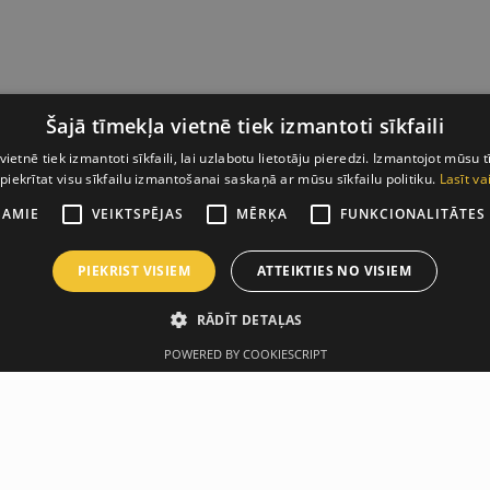
Šajā tīmekļa vietnē tiek izmantoti sīkfaili
vietnē tiek izmantoti sīkfaili, lai uzlabotu lietotāju pieredzi. Izmantojot mūsu t
 piekrītat visu sīkfailu izmantošanai saskaņā ar mūsu sīkfailu politiku.
Lasīt va
ŠAMIE
VEIKTSPĒJAS
MĒRĶA
FUNKCIONALITĀTES
PIEKRIST VISIEM
ATTEIKTIES NO VISIEM
RĀDĪT DETAĻAS
POWERED BY COOKIESCRIPT
Описание
Производитель