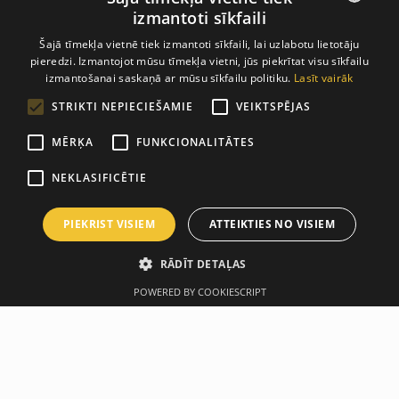
izmantoti sīkfaili
LATVIAN
Šajā tīmekļa vietnē tiek izmantoti sīkfaili, lai uzlabotu lietotāju
pieredzi. Izmantojot mūsu tīmekļa vietni, jūs piekrītat visu sīkfailu
ENGLISH
izmantošanai saskaņā ar mūsu sīkfailu politiku.
Lasīt vairāk
STRIKTI NEPIECIEŠAMIE
VEIKTSPĒJAS
MĒRĶA
FUNKCIONALITĀTES
NEKLASIFICĒTIE
PIEKRIST VISIEM
ATTEIKTIES NO VISIEM
RĀDĪT DETAĻAS
POWERED BY COOKIESCRIPT
Описание
Производитель
Hydrating before, during and after your workout is critical
for achieving any fitness or performance goal. Now you