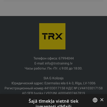
Телефон офиса: 67994044
E-mail: info@trxtraining.lv
Часы работы: Пн.-Пт. с 9:00 до 18:00.
SIA G Kolizejs
Юридический адрес: Ezermalas iela 6 k-3, Rīga, LV-1006
Регистрационный номер 44103017158 НДС № LV44103017158
АО SEB banka LV92UNLA0004007467819
×
Šajā tīmekļa vietnē tiek
Доставка/возврат
izmantoti sīkfaili