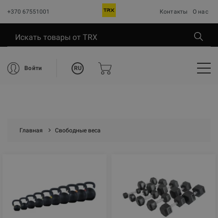
+370 67551001
Контакты
О нас
RU
Войти
Главная
Свободные веса