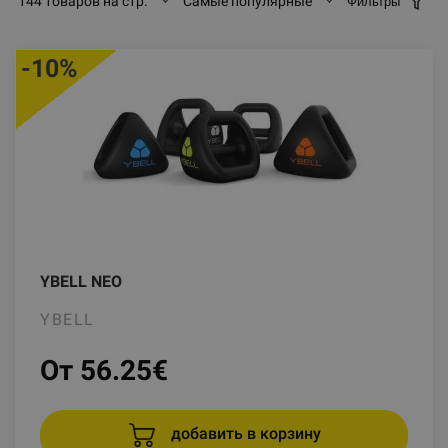
144 товаров на стр.
Самые популярные
Фильтры
-10%
YBELL NEO
YBELL
От 56.25
€
добавить в корзину