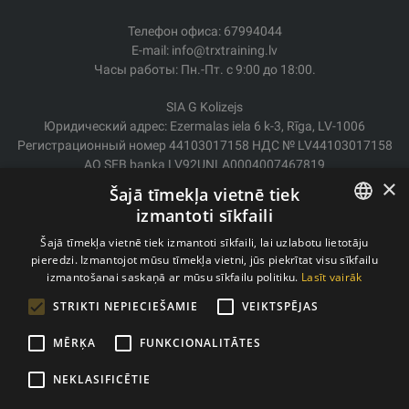
Телефон офиса: 67994044
E-mail: info@trxtraining.lv
Часы работы: Пн.-Пт. с 9:00 до 18:00.
SIA G Kolizejs
Юридический адрес: Ezermalas iela 6 k-3, Rīga, LV-1006
Регистрационный номер 44103017158 НДС № LV44103017158
АО SEB banka LV92UNLA0004007467819
×
Šajā tīmekļa vietnē tiek
Доставка/возврат
izmantoti sīkfaili
Оплата
LATVIAN
Условия покупки
Šajā tīmekļa vietnē tiek izmantoti sīkfaili, lai uzlabotu lietotāju
Контакты
pieredzi. Izmantojot mūsu tīmekļa vietni, jūs piekrītat visu sīkfailu
ENGLISH
izmantošanai saskaņā ar mūsu sīkfailu politiku.
Lasīt vairāk
Политика конфиденциальности
STRIKTI NEPIECIEŠAMIE
VEIKTSPĒJAS
MĒRĶA
FUNKCIONALITĀTES
Copyright © 2011- 2026 trxtraining.lv
NEKLASIFICĒTIE