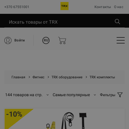
+370 67551001
Контакты
О нас
RU
Войти
Главная
Фитнес
TRX оборудование
TRX комплекты
144 товаров на стр.
Самые популярные
Фильтры
-10%